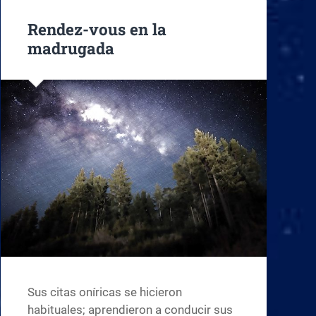
Rendez-vous en la
madrugada
Sus citas oníricas se hicieron
habituales; aprendieron a conducir sus