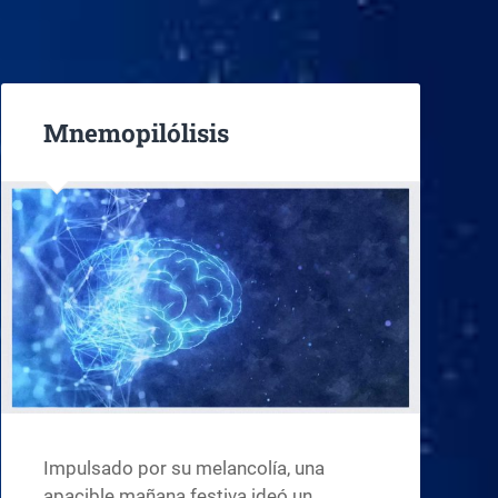
Mnemopilólisis
Impulsado por su melancolía, una
apacible mañana festiva ideó un