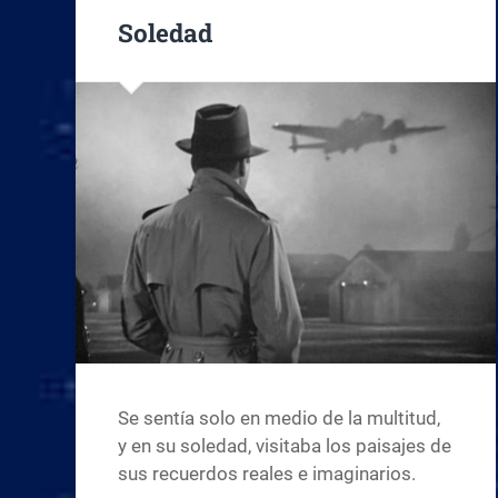
Soledad
Se sentía solo en medio de la multitud,
y en su soledad, visitaba los paisajes de
sus recuerdos reales e imaginarios.