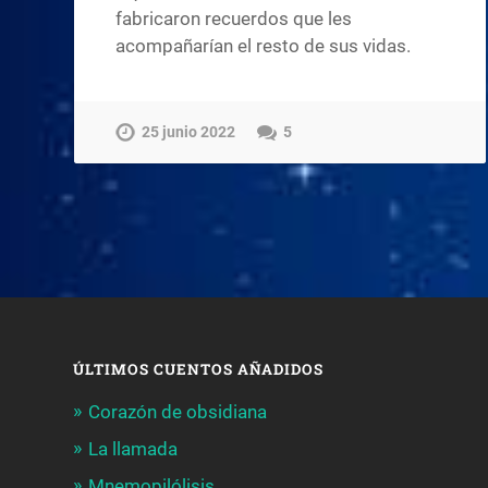
fabricaron recuerdos que les
acompañarían el resto de sus vidas.
25 junio 2022
5
ÚLTIMOS CUENTOS AÑADIDOS
Corazón de obsidiana
La llamada
Mnemopilólisis