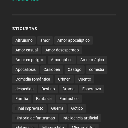
ETIQUETAS
Altruismo
amor
Amor apocalíptico
Amor casual
Amor desesperado
Amor en peligro
Amor gótico
Amor mágico
Apocalipsis
Casiopea
Castigo
comedia
Comedia romántica
Crimen
Cuento
despedida
Destino
Drama
Esperanza
Familia
Fantasía
Fantástico
Final imprevisto
Guerra
Gótico
Historia de fantasmas
Inteligencia artificial
Melancolía
Microrrelato
Microrrelatos