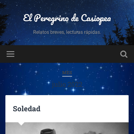
El Peregrino de Casiopea
Relatos breves, lecturas rápidas.
MES
julio 2022
Soledad