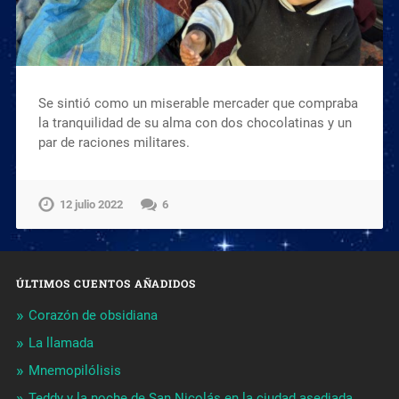
Se sintió como un miserable mercader que compraba
la tranquilidad de su alma con dos chocolatinas y un
par de raciones militares.
12 julio 2022
6
ÚLTIMOS CUENTOS AÑADIDOS
Corazón de obsidiana
La llamada
Mnemopilólisis
Teddy y la noche de San Nicolás en la ciudad asediada