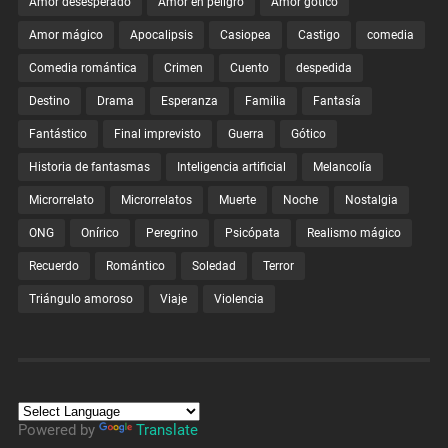
Amor desesperado
Amor en peligro
Amor gótico
Amor mágico
Apocalipsis
Casiopea
Castigo
comedia
Comedia romántica
Crimen
Cuento
despedida
Destino
Drama
Esperanza
Familia
Fantasía
Fantástico
Final imprevisto
Guerra
Gótico
Historia de fantasmas
Inteligencia artificial
Melancolía
Microrrelato
Microrrelatos
Muerte
Noche
Nostalgia
ONG
Onírico
Peregrino
Psicópata
Realismo mágico
Recuerdo
Romántico
Soledad
Terror
Triángulo amoroso
Viaje
Violencia
Powered by
Translate