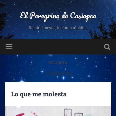
El Peregrino de Casiopea
Relatos breves, lecturas rápidas.
ETIQUETA
Violencia
Lo que me molesta