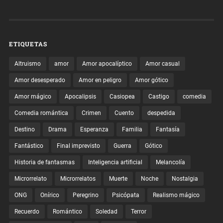
ETIQUETAS
Altruismo
amor
Amor apocalíptico
Amor casual
Amor desesperado
Amor en peligro
Amor gótico
Amor mágico
Apocalipsis
Casiopea
Castigo
comedia
Comedia romántica
Crimen
Cuento
despedida
Destino
Drama
Esperanza
Familia
Fantasía
Fantástico
Final imprevisto
Guerra
Gótico
Historia de fantasmas
Inteligencia artificial
Melancolía
Microrrelato
Microrrelatos
Muerte
Noche
Nostalgia
ONG
Onírico
Peregrino
Psicópata
Realismo mágico
Recuerdo
Romántico
Soledad
Terror