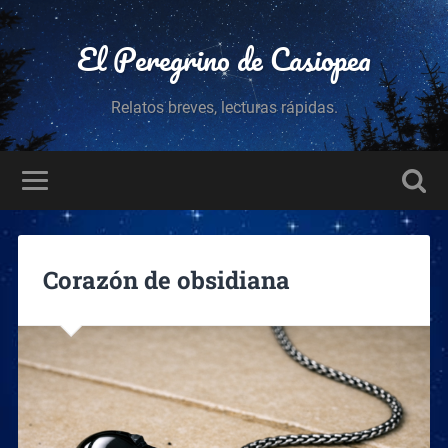
El Peregrino de Casiopea
Relatos breves, lecturas rápidas.
Corazón de obsidiana