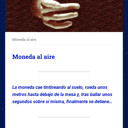
Moneda al aire
Moneda al aire
La moneda cae tintineando al suelo, rueda unos
metros hasta debajo de la mesa y, tras bailar unos
segundos sobre sí misma
, finalmente se detiene…