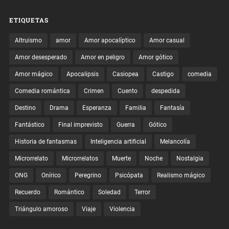
ETIQUETAS
Altruismo
amor
Amor apocalíptico
Amor casual
Amor desesperado
Amor en peligro
Amor gótico
Amor mágico
Apocalipsis
Casiopea
Castigo
comedia
Comedia romántica
Crimen
Cuento
despedida
Destino
Drama
Esperanza
Familia
Fantasía
Fantástico
Final imprevisto
Guerra
Gótico
Historia de fantasmas
Inteligencia artificial
Melancolía
Microrrelato
Microrrelatos
Muerte
Noche
Nostalgia
ONG
Onírico
Peregrino
Psicópata
Realismo mágico
Recuerdo
Romántico
Soledad
Terror
Triángulo amoroso
Viaje
Violencia