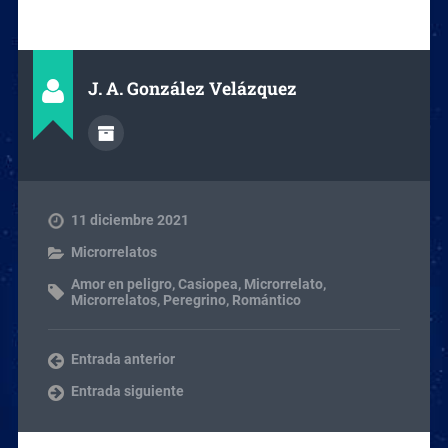
J. A. González Velázquez
11 diciembre 2021
Microrrelatos
Amor en peligro
,
Casiopea
,
Microrrelato
,
Microrrelatos
,
Peregrino
,
Romántico
Entrada anterior
Entrada siguiente