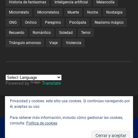
Historia de fantasmas
Inteligencia artificial
Melancolía
Microrrelato
Microrrelatos
Muerte
Noche
Nostalgia
ONG
Onírico
Peregrino
Psicópata
Realismo mágico
Recuerdo
Romántico
Soledad
Terror
Triángulo amoroso
Viaje
Violencia
Powered by
Translate
Privacidad y cookies: este sitio usa cookies. Si continúas navegando por
© 2026
EL PEREGRINO DE CASIOPEA
IR ARRIBA ↑
él, aceptas su uso.
Para obtener más información, incluido cómo gestionar las cookies,
consulta:
Política de cookies