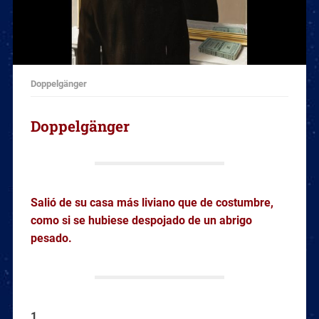
Doppelgänger
Doppelgänger
Salió de su casa más liviano que de costumbre,
como si se hubiese despojado de un abrigo
pesado.
1