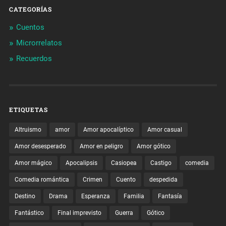
CATEGORÍAS
Cuentos
Microrrelatos
Recuerdos
ETIQUETAS
Altruismo
amor
Amor apocalíptico
Amor casual
Amor desesperado
Amor en peligro
Amor gótico
Amor mágico
Apocalipsis
Casiopea
Castigo
comedia
Comedia romántica
Crimen
Cuento
despedida
Destino
Drama
Esperanza
Familia
Fantasía
Fantástico
Final imprevisto
Guerra
Gótico