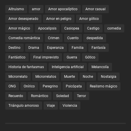
Altruismo
amor
Amor apocalíptico
Amor casual
Amor desesperado
Amor en peligro
Amor gótico
Amor mágico
Apocalipsis
Casiopea
Castigo
comedia
Comedia romántica
Crimen
Cuento
despedida
Destino
Drama
Esperanza
Familia
Fantasía
Fantástico
Final imprevisto
Guerra
Gótico
Historia de fantasmas
Inteligencia artificial
Melancolía
Microrrelato
Microrrelatos
Muerte
Noche
Nostalgia
ONG
Onírico
Peregrino
Psicópata
Realismo mágico
Recuerdo
Romántico
Soledad
Terror
Triángulo amoroso
Viaje
Violencia