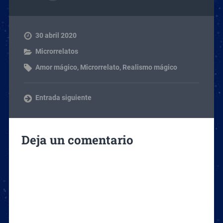
30 abril 2020
Microrrelatos
Amor mágico
,
Microrrelato
,
Realismo mágico
Entrada siguiente
Deja un comentario