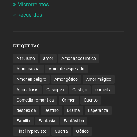
Microrrelatos
Recuerdos
ETIQUETAS
Altruismo
amor
Amor apocalíptico
Amor casual
Amor desesperado
Amor en peligro
Amor gótico
Amor mágico
Apocalipsis
Casiopea
Castigo
comedia
Comedia romántica
Crimen
Cuento
despedida
Destino
Drama
Esperanza
Familia
Fantasía
Fantástico
Final imprevisto
Guerra
Gótico