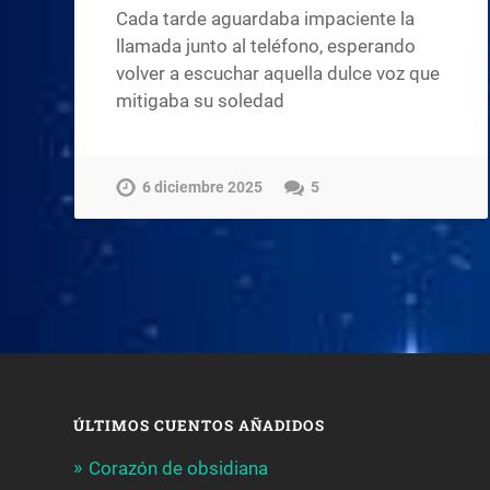
Cada tarde aguardaba impaciente la
llamada junto al teléfono, esperando
volver a escuchar aquella dulce voz que
mitigaba su soledad
6 diciembre 2025
5
ÚLTIMOS CUENTOS AÑADIDOS
Corazón de obsidiana