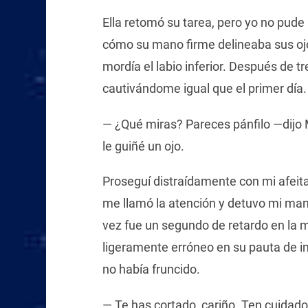
Ella retomó su tarea, pero yo no pud
cómo su mano firme delineaba sus ojo
mordía el labio inferior. Después de t
cautivándome igual que el primer día.
— ¿Qué miras? Pareces pánfilo —dijo M
le guiñé un ojo.
Proseguí distraídamente con mi afeita
me llamó la atención y detuvo mi mano
vez fue un segundo de retardo en la m
ligeramente erróneo en su pauta de im
no había fruncido.
— Te has cortado, cariño. Ten cuidado