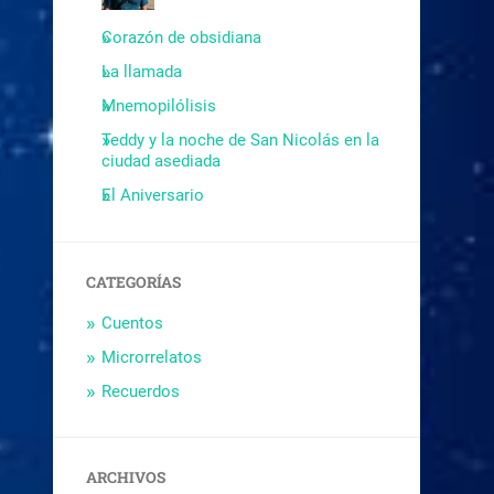
Corazón de obsidiana
La llamada
Mnemopilólisis
Teddy y la noche de San Nicolás en la
ciudad asediada
El Aniversario
CATEGORÍAS
Cuentos
Microrrelatos
Recuerdos
ARCHIVOS