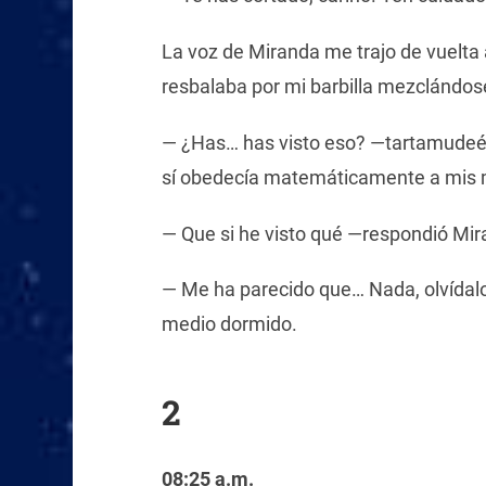
La voz de Miranda me trajo de vuelta a
resbalaba por mi barbilla mezclándos
— ¿Has… has visto eso? —tartamudeé s
sí obedecía matemáticamente a mis 
— Que si he visto qué —respondió Mi
— Me ha parecido que… Nada, olvídal
medio dormido.
2
08:25 a.m.