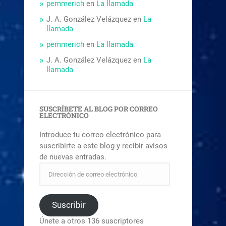
pemmerich
en
La llamada
J. A. González Velázquez
en
La
llamada
pemmerich
en
La llamada
J. A. González Velázquez
en
La
llamada
SUSCRÍBETE AL BLOG POR CORREO
ELECTRÓNICO
Introduce tu correo electrónico para
suscribirte a este blog y recibir avisos
de nuevas entradas.
Suscribir
Únete a otros 136 suscriptores