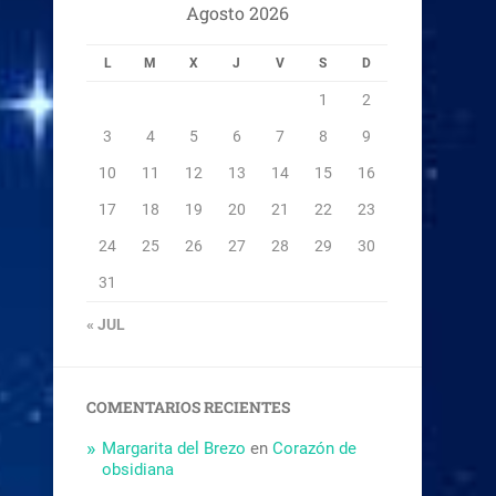
Agosto 2026
L
M
X
J
V
S
D
1
2
3
4
5
6
7
8
9
10
11
12
13
14
15
16
17
18
19
20
21
22
23
24
25
26
27
28
29
30
31
« JUL
COMENTARIOS RECIENTES
Margarita del Brezo
en
Corazón de
obsidiana