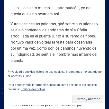
— Lo… lo siento mucho… —tartamudeó—, yo no
quería que esto ocurriera así.
Y tras decir estas palabras, giró sobre sus talones y
se alejó corriendo, dejando tras de sí a Ofelia
arrodillada en el puente, junto a su ramo de flores.
No tuvo valor de voltear la vista para observarla
por última vez. Corrió por los caminos huyendo de
su indignidad. Se sentía el hombre más infame del
planeta.
* * *
Privacidad y cookies: este sitio usa cookies. Si continúas navegando por
él, aceptas su uso.
Ricardo detuvo su carrera sin destino a la orilla del
Para obtener más información, incluido cómo gestionar las cookies,
río, junto a una frondosa alameda. El viento
consulta:
Política de cookies
azotaba su follaje y le arrancaba un áspero susurro
cargado de tenebrosos presagios. Se sentó a
descansar sobre un peñasco desde el que