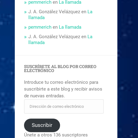
pemmerich
en
La llamada
J. A. González Velázquez
en
La
llamada
pemmerich
en
La llamada
J. A. González Velázquez
en
La
llamada
SUSCRÍBETE AL BLOG POR CORREO
ELECTRÓNICO
Introduce tu correo electrónico para
suscribirte a este blog y recibir avisos
de nuevas entradas.
Suscribir
Únete a otros 136 suscriptores