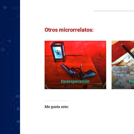
Otros microrrelatos:
Desesperación
Pa
Me gusta esto: