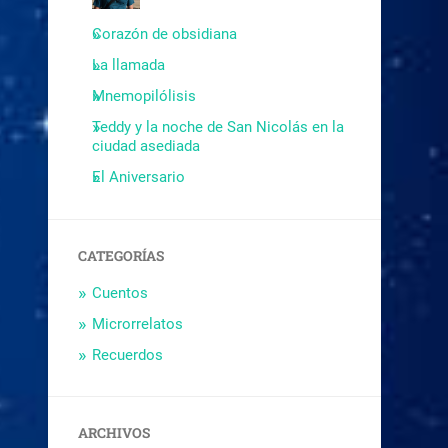
Corazón de obsidiana
La llamada
Mnemopilólisis
Teddy y la noche de San Nicolás en la
ciudad asediada
El Aniversario
CATEGORÍAS
Cuentos
Microrrelatos
Recuerdos
ARCHIVOS