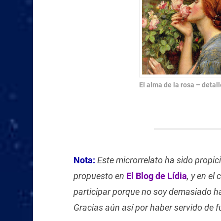
El alma de la rosa – deta
Nota:
Este microrrelato ha sido propic
propuesto en
El Blog de Lídia
, y en e
participar porque no soy demasiado háb
Gracias aún así por haber servido de f