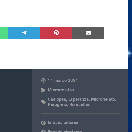
14 marzo 2021
Microrrelatos
Casiopea
,
Esperanza
,
Microrrelato
,
Peregrino
,
Romántico
Entrada anterior
Entrada siguiente