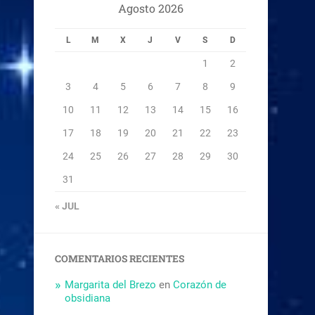
Agosto 2026
L
M
X
J
V
S
D
1
2
3
4
5
6
7
8
9
10
11
12
13
14
15
16
17
18
19
20
21
22
23
24
25
26
27
28
29
30
31
« JUL
COMENTARIOS RECIENTES
Margarita del Brezo
en
Corazón de
obsidiana