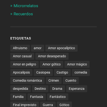
Microrrelatos
Recuerdos
ETIQUETAS
Altruismo
amor
Amor apocalíptico
Amor casual
Amor desesperado
Amor en peligro
Amor gótico
Amor mágico
Apocalipsis
Casiopea
Castigo
comedia
Comedia romántica
Crimen
Cuento
despedida
Destino
Drama
Esperanza
Familia
Fantasía
Fantástico
Final imprevisto
Guerra
Gótico