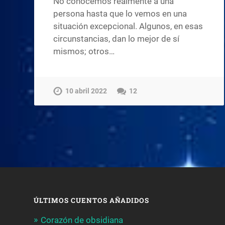
No conocemos realmente a una
persona hasta que lo vemos en una
situación excepcional. Algunos, en esas
circunstancias, dan lo mejor de sí
mismos; otros…
10 abril 2022
12
ÚLTIMOS CUENTOS AÑADIDOS
Corazón de obsidiana