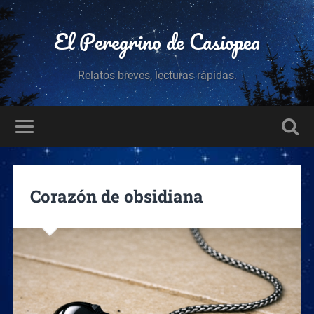
El Peregrino de Casiopea
Relatos breves, lecturas rápidas.
Corazón de obsidiana