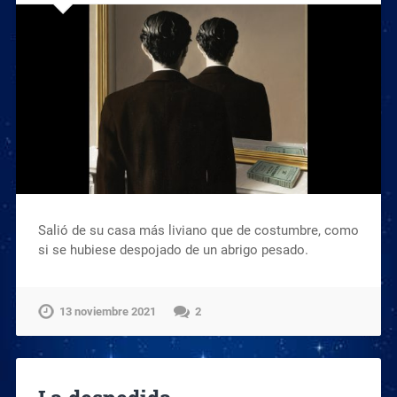
Salió de su casa más liviano que de costumbre, como
si se hubiese despojado de un abrigo pesado.
13 noviembre 2021
2